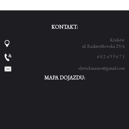
KONTAKT:
Kraków
ul. Radziwiłłowska 29/4
6 0 2 4 9 9 6 7 1
slawekmasior@gmail.com
MAPA DOJAZDU: